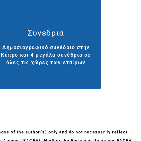
Παραδοτέα 14&15
Συνέδρια
Δημοσιογραφικό συνέδριο στην
Δημοσιογραφικό συνέδριο στην
Κύπρο και 4 μεγάλα συνέδρια σε
Κύπρο και 4 μεγάλα συνέδρια σε
όλες τις χώρες των εταίρων
όλες τις χώρες των εταίρων
se of the author(s) only and do not necessarily reflect
ive Agency (EACEA). Neither the European Union nor EACEA