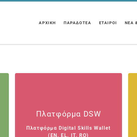
ΑΡΧΙΚΗ
ΠΑΡΑΔΟΤΈΑ
EΤΑΊΡΟΙ
ΝΈΑ 
Παραδοτέα 5&6
Πλατφόρμα DSW
Πλατφόρμα Digital Skills Wallet
Πλατφόρμα Digital Skills Wallet
(EN, EL, IT, RO)
(EN, EL, IT, RO)