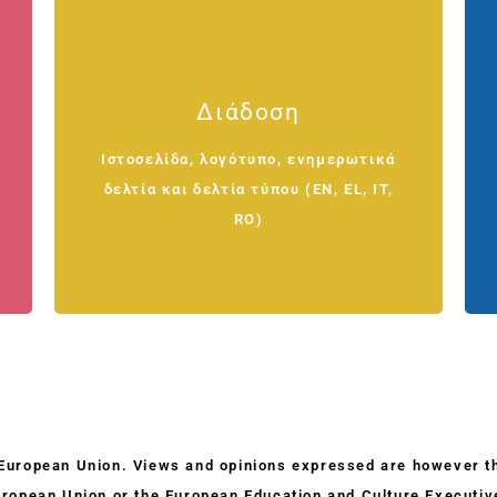
Παραδοτέα 12&13
Διάδοση
Ιστοσελίδα, λογότυπο, ενημερωτικά
Ιστοσελίδα, λογότυπο, ενημερωτικά
δελτία και δελτία τύπου (EN, EL, IT,
δελτία και δελτία τύπου (EN, EL, IT,
RO)
RO)
European Union. Views and opinions expressed are however tho
uropean Union or the European Education and Culture Execut