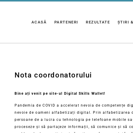
ACASĂ
PARTENERI
REZULTATE
ȘTIRI 
Nota coordonatorului
Bine ați venit pe site-ul Digital Skills Wallet!
Pandemia de COVID a accelerat nevoia de competențe digit
nevoie de oameni alfabetizați digital. Prin alfabetizarea 
persoane de a lucra cu tehnologia pe telefoane mobile sau
proceseze și să partajeze informații, să comunice și să co