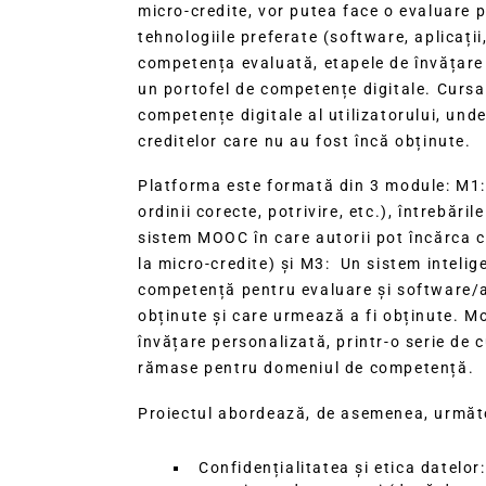
micro-credite, vor putea face o evaluare 
tehnologiile preferate (software, aplicați
competența evaluată, etapele de învățare ș
un portofel de competențe digitale. Cursan
competențe digitale al utilizatorului, und
creditelor care nu au fost încă obținute.
Platforma este formată din 3 module: M1: U
ordinii corecte, potrivire, etc.), întrebăr
sistem MOOC în care autorii pot încărca cu
la micro-credite) și M3: Un sistem intelig
competență pentru evaluare și software/apl
obținute și care urmează a fi obținute. M
învățare personalizată, printr-o serie de 
rămase pentru domeniul de competență.
Proiectul abordează, de asemenea, următ
Confidențialitatea și etica datelor: