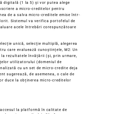
digitală (1 la 5) și vor putea alege
nscriere a micro-creditelor pentru
nea de a salva micro-creditele emise într-
rit. Sistemul va verifica portofelul de
evaluare acele întrebări corespunzătoare
lecție unică, selecție multiplă, alegerea
pentru care evaluează cunoștințele, M2: Un
 rezultatele învățării (și, prin urmare,
elor utilizatorului (domeniul de
onalizată cu un set de micro-credite deja
gent sugerează, de asemenea, o cale de
vor duce la obținerea micro-creditelor
ă accesul la platformă în calitate de