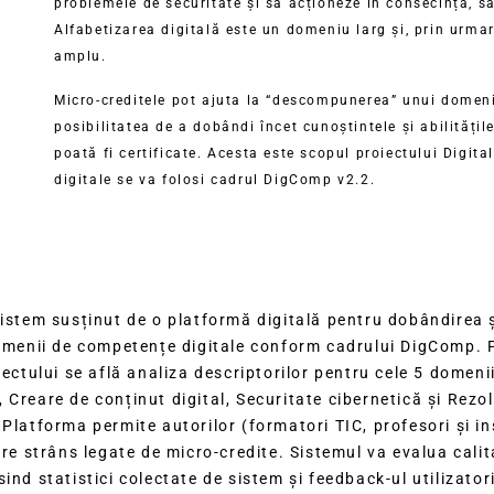
problemele de securitate și să acționeze în consecință, să
Alfabetizarea digitală este un domeniu larg și, prin urmare
amplu.
Micro-creditele pot ajuta la “descompunerea” unui domeniu
posibilitatea de a dobândi încet cunoștintele și abilitățil
poată fi certificate. Acesta este scopul proiectului Digit
digitale se va folosi cadrul DigComp v2.2.
sistem susținut de o platformă digitală pentru dobândirea 
domenii de competențe digitale conform cadrului DigComp. P
ectului se află analiza descriptorilor pentru cele 5 domenii 
Creare de conținut digital, Securitate cibernetică și Rezo
latforma permite autorilor (formatori TIC, profesori și ins
re strâns legate de micro-credite. Sistemul va evalua calita
ind statistici colectate de sistem și feedback-ul utilizato