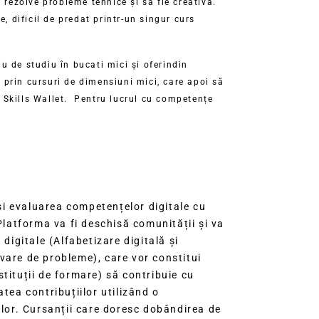
 rezolve probleme tehnice și să fie creativă.
, dificil de predat printr-un singur curs
 de studiu în bucati mici și oferindin
e prin cursuri de dimensiuni mici, care apoi să
al Skills Wallet. Pentru lucrul cu competențe
și evaluarea competențelor digitale cu
latforma va fi deschisă comunității și va
digitale (Alfabetizare digitală și
lvare de probleme), care vor constitui
tituții de formare) să contribuie cu
tea contribuțiilor utilizând o
rilor. Cursanții care doresc dobândirea de