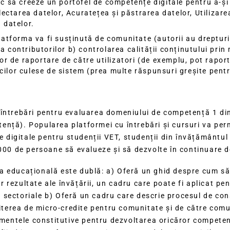
c să creeze un portofel de competențe digitale pentru a-și
lectarea datelor, Acuratețea și păstrarea datelor, Utilizare
 datelor.
atforma va fi susținută de comunitate (autorii au drepturi 
 contributorilor b) controlarea calității conținutului prin
or de raportare de către utilizatori (de exemplu, pot raport
ticilor culese de sistem (prea multe răspunsuri greșite pent
 întrebări pentru evaluarea domeniului de competență 1 di
nță). Popularea platformei cu întrebări și cursuri va perm
gitale pentru studenții VET, studenții din învățământul su
1000 de persoane să evalueze și să dezvolte în continuare
 educațională este dublă: a) Oferă un ghid despre cum să p
 rezultate ale învățării, un cadru care poate fi aplicat pe
sectoriale b) Oferă un cadru care descrie procesul de con
miterea de micro-credite pentru comunitate și de către comun
ementele constitutive pentru dezvoltarea oricăror competen