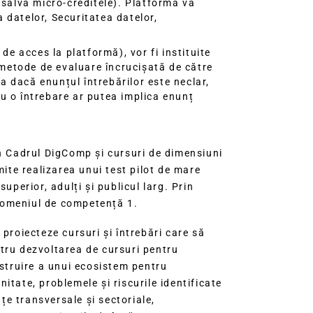
 salva micro-creditele). Platforma va
a datelor, Securitatea datelor,
de acces la platformă), vor fi instituite
 metode de evaluare încrucișată de către
a dacă enunțul întrebărilor este neclar,
ru o întrebare ar putea implica enunț
n Cadrul DigComp și cursuri de dimensiuni
ite realizarea unui test pilot de mare
perior, adulți și publicul larg. Prin
 domeniul de competență 1.
roiecteze cursuri și întrebări care să
ntru dezvoltarea de cursuri pentru
struire a unui ecosistem pentru
itate, problemele și riscurile identificate
țe transversale și sectoriale,