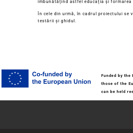
îmbunătățind astfel educația și formarea f
În cele din urmă, în cadrul proiectului se
testării și ghidul.
Funded by the 
those of the E
can be held re