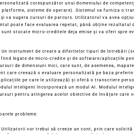
personalizată corespunzător unui domeniului de competență 
i, platforme, sisteme de operare). Sistemul va furniza o tra
i va sugera cursuri de parcurs. Utilizatorul va avea opțiu
tul poate face evaluarea repetat, până obține rezultatul do
e sunt stocate micro-creditele deja emise și va oferi spre 
n instrument de creare a diferitelor tipuri de întrebări (se
ile fiind legate de micro-credite și de software/aplicațiile 
rsuri de dimensiuni mici, care sunt, de asemenea, mapate la
ent care creează o evaluare personalizată pe baza preferinț
icațiile pe care le utilizează) și oferă o transcriere pers
odulul inteligent încorporează un modul AI. Modulul inteli
cursuri pentru atingerea acelor obiective de învățare care 
oarele probleme:
 Utilizatorii vor trebui să creeze un cont, prin care solicit