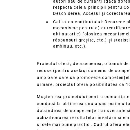
autori sau de cursanți (dacă dores
respecta cele 6 principii pentru Co
Deschiderea, Accesul și corectarea
Calitatea conținutului: Deoarece pl
mecanisme pentru a) autentificarea
alți autori c) folosirea mecanismel
răspunsuri greșite, etc.) și statis
ambinuu, etc.).
Proiectul oferă, de asemenea, o bancă de
reduse (pentru același domeniu de compete
amploare care să promoveze competențele di
urmare, proiectul oferă posibilitatea ca 
Moștenirea proiectului pentru comunitatea
conducă la obținerea unuia sau mai multor
dobândirea de competențe transversale și 
achiziționarea rezultatelor învățării și e
și cele mai bune practici. Cadrul oferă el