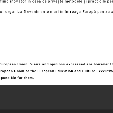
iind inovator în ceea ce privește metodele și practicile pen
 vor organiza 5 evenimente mari în întreaga Europă pentru a
European Union. Views and opinions expressed are however tho
uropean Union or the European Education and Culture Execut
sponsible for them.